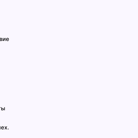
вие
ты
ех.