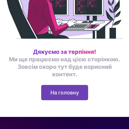
Дякуємо за терпіння!
Ми ще працюємо над цією сторінкою.
Зовсім скоро тут буде корисний
контент.
На головну