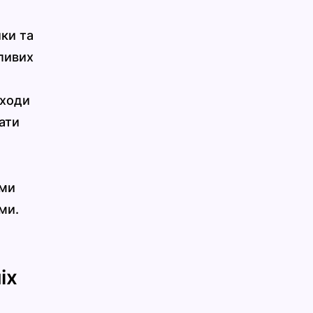
ки та
ливих
аходи
ати
ими
ми.
іх