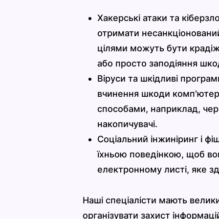
Хакерські атаки та кіберз
отримати несанкціонований
цілями можуть бути крадіжк
або просто заподіяння шко
Віруси та шкідливі програ
вчинення шкоди комп'юте
способами, наприклад, чер
накопичувачі.
Соціальний інжиніринг і фі
їхньою поведінкою, щоб во
електронному листі, яке зд
Наші спеціалісти мають велик
організувати захист інформаці