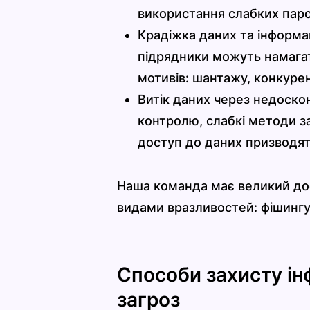
використання слабких паро
Крадіжка даних та інформа
підрядники можуть намагат
мотивів: шантажу, конкурен
Витік даних через недоско
контролю, слабкі методи з
доступ до даних призводять
Наша команда має великий дос
видами вразливостей: фішингу
Способи захисту інф
загроз