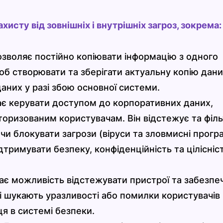
хисту від зовнішніх і внутрішніх загроз, зокрема:
озволяє постійно копіювати інформацію з одного
об створювати та зберігати актуальну копію дани
аних у разі збою основної системи.
є керувати доступом до корпоративних даних,
оризованим користувачам. Він відстежує та філ
и блокувати загрози (віруси та зловмисні прогр
римувати безпеку, конфіденційність та цілісніс
дає можливість відстежувати пристрої та забезпе
кі шукають уразливості або помилки користувачів 
я в системі безпеки.