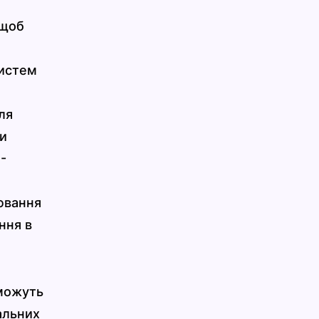
 щоб
и
систем
ля
и
-
лювання
ння в
оможуть
альних