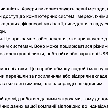
лочинність. Хакери використовують певні методи,
 доступ до комп'ютерних систем і мереж. Їхнім
а даних, фінансові махінації, виведення з ладу 
ди.
ми. Це програмне забезпечення, яке призначене д
рним системам. Воно може поширюватися різним
ез електронні листи, веб-сайти або заражені USB
шингові атаки. Це спроби обману людей і маніпу
ни перейшли за посиланням або відкрили вкладе
ається легітимним, але насправді є шкідливим.
ий досвід роботи з даними загрозами, тому доп
йних даних вашої компанії відповідно до індивіду