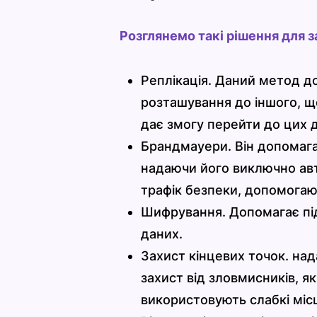
Розглянемо такі рішення для за
Реплікація. Даний метод д
розташування до іншого, щ
дає змогу перейти до цих д
Брандмауери. Він допомага
надаючи його виключно авт
трафік безпеки, допомогаюч
Шифрування. Допомагає підт
даних.
Захист кінцевих точок. на
захист від зловмисників, я
використовують слабкі місц