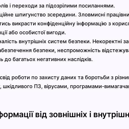
лів і переходи за підозрілими посиланнями.
ційне шпигунство зсередини. Зловмисні працівни
ись викрасти конфіденційну інформацію з корис
ції або особистої вигоди.
налість внутрішніх систем безпеки. Некоректні з
абезпечення безпеки, неспроможність відстежув
 до багатьох негативних наслідків.
від роботи по захисту даних та боротьби з різн
, шкідливого ПЗ, вірусами, програмами-вимагача
ормації від зовнішніх і внутрішн