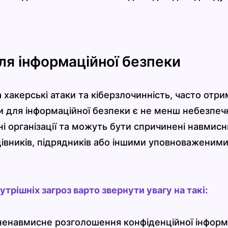
для інформаційної безпеки
а хакерські атаки та кіберзлочинність, часто отр
зи для інформаційної безпеки є не менш небезпеч
і організації та можуть бути спричинені навмис
івників, підрядників або іншими уповноваженим
рішніх загроз варто звернути увагу на такі:
ненавмисне розголошення конфіденційної інформа