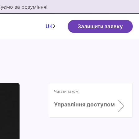
куємо за розуміння!
UK
Залишити заявку
Читати також:
Управління доступом