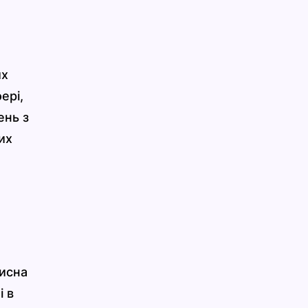
их
ері,
ень з
их
рисна
і в