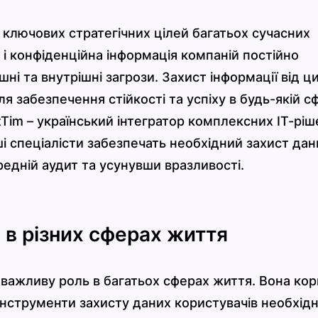
 ключових стратегічних цілей багатьох сучасних
к і конфіденційна інформація компаній постійно
ні та внутрішні загрози. Захист інформації від ц
 забезпечення стійкості та успіху в будь-якій сф
tTim – український інтегратор комплексних ІТ-ріш
і спеціалісти забезпечать необхідний захист дан
редній аудит та усунувши вразливості.
 в різних сферах життя
 важливу роль в багатьох сферах життя. Вона ко
 інструменти захисту даних користувачів необхідн