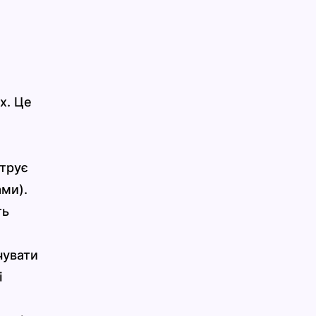
х. Це
ьтрує
ами).
ть
чувати
і