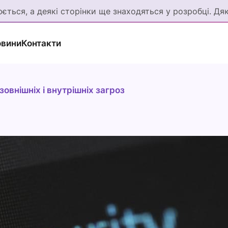
ється, а деякі сторінки ще знаходяться у розробці. Дя
вини
Контакти
зовнішніх і внутрішніх загроз