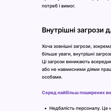
потреб і вимог.
Внутрішні загрози 
Хоча зовнішні загрози, зокрем
більше уваги, внутрішні загро
Ці загрози виникають всередин
або не навмисними діями прац
особами.
Серед найбільш поширених внут
Недбалість персоналу. Це 