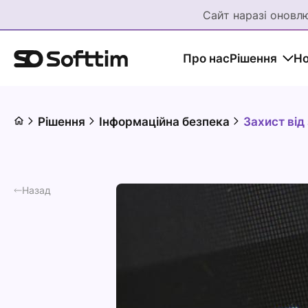
Сайт наразі оновлю
Про нас
Рішення
Но
Рішення
Інформаційна безпека
Захист від 
Назад