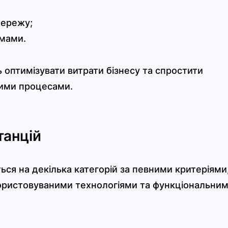
мережу;
рмами.
 оптимізувати витрати бізнесу та спростити
ими процесами.
танцій
ься на декілька категорій за певними критеріями
ористовуваними технологіями та функціональни