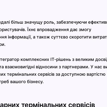
дедалі більш значущу роль, забезпечуючи ефекти
ористувачів. Їхнє впровадження дає змогу
ння інформації, а також суттєво скоротити витрат
ри.
інтегратор комплексних ІТ-рішень з великим досв
та взаємовигідні відносини з партнерами. У нас в
х термінальних сервісів за доступною вартістю
треб вашого бізнесу.
арних термінальних сервісів