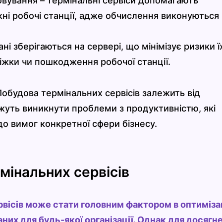
вування – термінальні сервіси допомагають
і робочі станції, адже обчислення виконуються
ні зберігаються на сервері, що мінімізує ризики ї
діжки чи пошкодження робочої станції.
 Побудова термінальних сервісів залежить від
жуть виникнути проблеми з продуктивністю, які
до вимог конкретної сфери бізнесу.
рмінальних сервісів
вісів може стати головним фактором в оптиміза
них для будь-якої організації. Однак для досягн