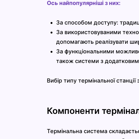
Ось найпопулярніші з них:
За способом доступу: традиці
За використовуваними техноло
допомагають реалізувати шир
За функціональними можливост
також системи з додатковим
Вибір типу термінальної станції 
Компоненти терміна
Термінальна система складається