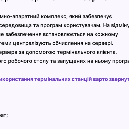
амно-апаратний комплекс, який забезпечує
середовища та програм користувачам. На відміну
мне забезпечення встановлюється на кожному
стеми централізують обчислення на сервері.
ервера за допомогою термінального клієнта,
го робочого столу та запущених на ньому прогр
користання термінальних станцій варто зверну
ат;