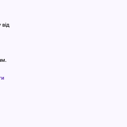
 від
ам.
ти