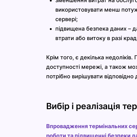
зменшення витрат на обслуго
використовувати менш потужн
сервері;
підвищена безпека даних – да
втрати або витоку в разі кра
Крім того, є декілька недоліків.
доступності мережі, а також мо
потрібно вирішувати відповідно 
Вибір і реалізація те
Впровадження термінальних сер
роботи та підвищенні безпеки да