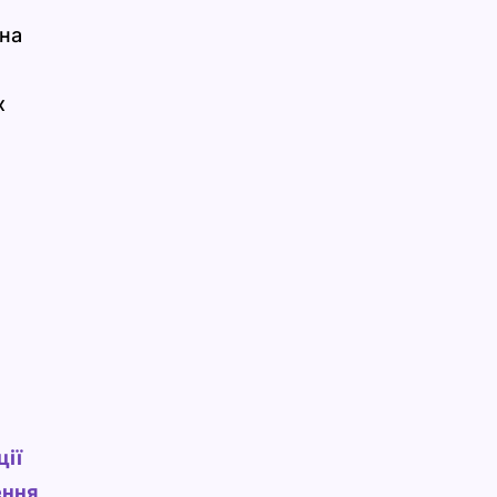
 на
х
ції
ення