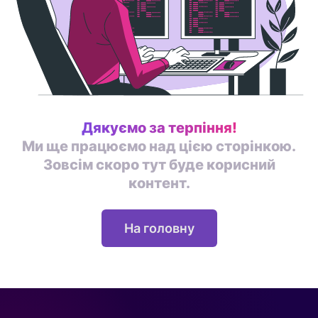
Дякуємо за терпіння!
Ми ще працюємо над цією сторінкою.
Зовсім скоро тут буде корисний
контент.
На головну